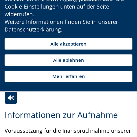
Cookie-Einstellungen unten auf der Seite
widerrufen.
Weitere Informationen finden Sie in unserer
Datenschutzerklärung
.
Alle akzeptieren
Alle ablehnen
Mehr erfahren
Zur
Aktiviere
Ein
Informationen zur Aufnahme
Leichten
Audio-
Video
Sprache
Unterstützung.
in
Voraussetzung für die Inanspruchnahme unserer
wechseln.
Deutscher