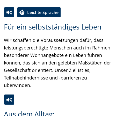
Leichte Sprache
Zur
Aktiviere
Ein
Für ein selbstständiges Leben
Leichten
Audio-
Video
Sprache
Unterstützung.
in
Wir schaffen die Voraussetzungen dafür, dass
wechseln.
Deutscher
leistungsberechtigte Menschen auch im Rahmen
Gebärdensprache
besonderer Wohnangebote ein Leben führen
wird
können, das sich an den gelebten Maßstäben der
angezeigt.
Gesellschaft orientiert. Unser Ziel ist es,
Teilhabehindernisse und -barrieren zu
überwinden.
Zur
Aktiviere
Ein
Aus dem Alltag:
Leichten
Audio-
Video