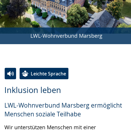
LWL-Wohnverbund Marsberg
Leichte Sprache
Zur
Aktiviere
Ein
Inklusion leben
Leichten
Audio-
Video
Sprache
Unterstützung.
in
LWL-Wohnverbund Marsberg ermöglicht
wechseln.
Deutscher
Menschen soziale Teilhabe
Gebärdensprache
wird
Wir unterstützen Menschen mit einer