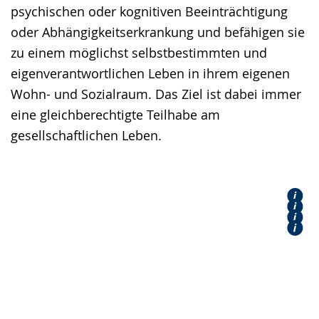
angezeigt.
psychischen oder kognitiven Beeinträchtigung
oder Abhängigkeitserkrankung und befähigen sie
zu einem möglichst selbstbestimmten und
eigenverantwortlichen Leben in ihrem eigenen
Wohn- und Sozialraum. Das Ziel ist dabei immer
eine gleichberechtigte Teilhabe am
gesellschaftlichen Leben.
Für Leistungsberechtigte, Angehörige
Für Bewerber:innen &
& rechtl. Betreuer
Aktuelles
Mitarbeiter:innen: Job & Karriere
Beirat