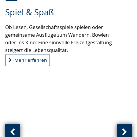
Zur
Aktiviere
Ein
Spiel & Spaß
Leichten
Audio-
Video
Sprache
Unterstützung.
in
Ob Lesen, Gesellschaftsspiele spielen oder
wechseln.
Deutscher
gemeinsame Ausflüge zum Wandern, Bowlen
Gebärdensprache
oder ins Kino: Eine sinnvolle Freizeitgestaltung
wird
steigert die Lebensqualität.
angezeigt.
Mehr erfahren
Vorherige
Näch