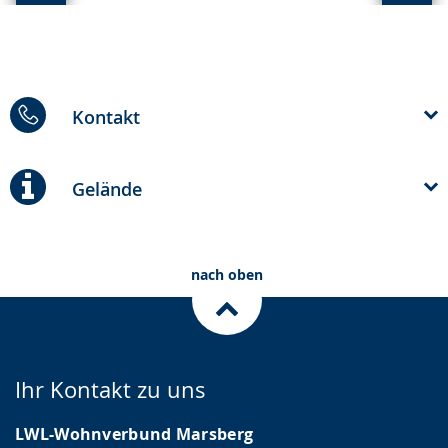
Ansicht:
Ansic
(
(
von
von
)
)
Kontakt
Gelände
nach oben
Ihr Kontakt zu uns
LWL-Wohnverbund Marsberg